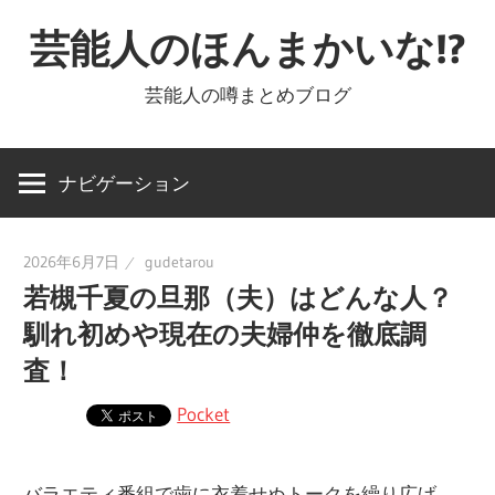
コ
芸能人のほんまかいな!?
ン
テ
芸能人の噂まとめブログ
ン
ツ
へ
ナビゲーション
ス
キ
2026年6月7日
gudetarou
ッ
若槻千夏の旦那（夫）はどんな人？
プ
馴れ初めや現在の夫婦仲を徹底調
査！
Pocket
バラエティ番組で歯に衣着せぬトークを繰り広げ、