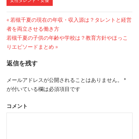
女性タレント・女優
前
若槻千夏の現在の年収・収入源は？タレントと経営
投
者を両立させる働き方
の
稿
次
若槻千夏の子供の年齢や学校は？教育方針やほっこ
記
の
りエピソードまとめ
事:
ナ
記
ビ
返信を残す
事:
ゲ
メールアドレスが公開されることはありません。
*
ー
が付いている欄は必須項目です
シ
コメント
ョ
ン