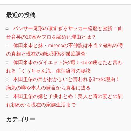
最近の投稿
パンサー尾形の凄すぎるサッカー経歴と挫折！仙
台育英の10番がプロを諦めた理由とは？
倖田來未と妹・misonoの不仲説は本当？確執の噂
の真相と現在の姉妹関係を徹底調査
倖田來未のダイエット法5選！-16kg痩せたと言わ
れる「くぅちゃん流」体型維持の秘訣
本田圭佑の目がおかしいと言われる3つの理由！
病気の噂や本人の発言から真相に迫る
本田圭佑の嫁と子供まとめ！美人と噂の妻との馴
れ初めから現在の家族生活まで
カテゴリー