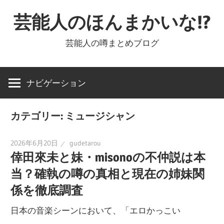
コ
芸能人のほんまかいな!?
ン
テ
芸能人の噂まとめブログ
ン
ツ
へ
ナビゲーション
ス
キ
カテゴリー: ミュージシャン
ッ
プ
2026年6月20日
gudetarou
倖田來未と妹・misonoの不仲説は本
当？確執の噂の真相と現在の姉妹関
係を徹底調査
日本の音楽シーンにおいて、「エロかっこい