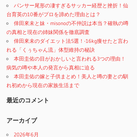
パンサー尾形の凄すぎるサッカー経歴と挫折！仙
台育英の10番がプロを諦めた理由とは？
倖田來未と妹・misonoの不仲説は本当？確執の噂
の真相と現在の姉妹関係を徹底調査
倖田來未のダイエット法5選！-16kg痩せたと言わ
れる「くぅちゃん流」体型維持の秘訣
本田圭佑の目がおかしいと言われる3つの理由！
病気の噂や本人の発言から真相に迫る
本田圭佑の嫁と子供まとめ！美人と噂の妻との馴
れ初めから現在の家族生活まで
最近のコメント
アーカイブ
2026年6月