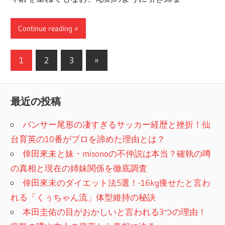
Continue reading
1
2
3
次
»
投
の
稿
記
最近の投稿
事
ナ
パンサー尾形の凄すぎるサッカー経歴と挫折！仙
ビ
台育英の10番がプロを諦めた理由とは？
ゲ
倖田來未と妹・misonoの不仲説は本当？確執の噂
ー
の真相と現在の姉妹関係を徹底調査
倖田來未のダイエット法5選！-16kg痩せたと言わ
シ
れる「くぅちゃん流」体型維持の秘訣
ョ
本田圭佑の目がおかしいと言われる3つの理由！