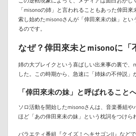
この逆転現象によって、メディアは面白おかし
「misonoの姉」と言われることもあった倖
索し始めたmisonoさんが「倖田來未の妹」
るのです。
なぜ？倖田來未とmisonoに
姉の大ブレイクという喜ばしい出来事の裏で、m
した。この時期から、急速に「姉妹の不仲説」
「倖田來未の妹」と呼ばれること
ソロ活動を開始したmisonoさんは、音楽番
ほど「あの倖田來未の妹」という枕詞をつけら
バラエティ番組『クイズ！ヘキサゴンII』など