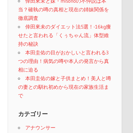
倖田來未と妹・misonoの不仲説は本
当？確執の噂の真相と現在の姉妹関係を
徹底調査
倖田來未のダイエット法5選！-16kg痩
せたと言われる「くぅちゃん流」体型維
持の秘訣
本田圭佑の目がおかしいと言われる3
つの理由！病気の噂や本人の発言から真
相に迫る
本田圭佑の嫁と子供まとめ！美人と噂
の妻との馴れ初めから現在の家族生活ま
で
カテゴリー
アナウンサー