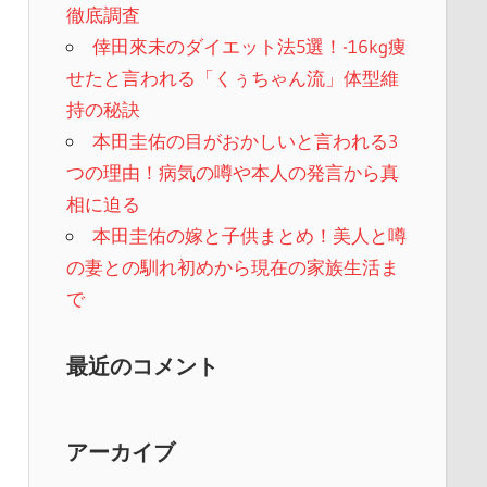
徹底調査
倖田來未のダイエット法5選！-16kg痩
せたと言われる「くぅちゃん流」体型維
持の秘訣
本田圭佑の目がおかしいと言われる3
つの理由！病気の噂や本人の発言から真
相に迫る
本田圭佑の嫁と子供まとめ！美人と噂
の妻との馴れ初めから現在の家族生活ま
で
最近のコメント
アーカイブ