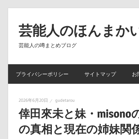
コ
ン
芸能人のほんまかい
テ
ン
芸能人の噂まとめブログ
ツ
へ
ス
プライバシーポリシー
サイトマップ
お
キ
ッ
プ
2026年6月20日
gudetarou
倖田來未と妹・mison
の真相と現在の姉妹関