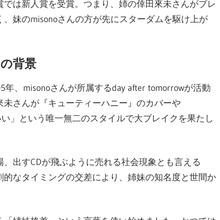
賞では新人賞を受賞。つまり、姉の倖田來未さんがブレ
、妹のmisonoさんの方が先にスターダムを駆け上が
」の背景
sonoさんが所属するday after tomorrowが活動
來未さんが『キューティーハニー』のカバーや
っこいい」という唯一無二のスタイルで大ブレイクを果たし
場、出すCDが飛ぶように売れる社会現象とも言える
劇的なタイミングの交差により、姉妹の知名度と世間か
。