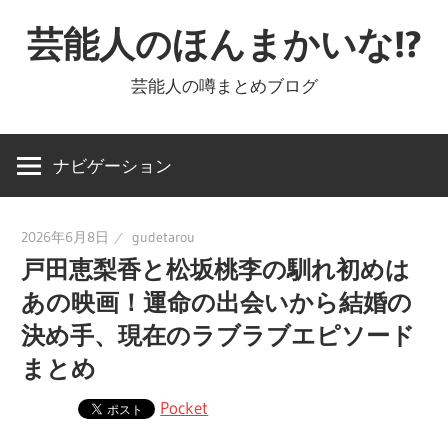
コ
芸能人のほんまかいな!?
ン
テ
芸能人の噂まとめブログ
ン
ツ
へ
ナビゲーション
ス
キ
2026年6月8日
gudetarou
ッ
戸田恵梨香と松坂桃李の馴れ初めは
プ
あの映画！運命の出会いから結婚の
決め手、現在のラブラブエピソード
まとめ
Pocket