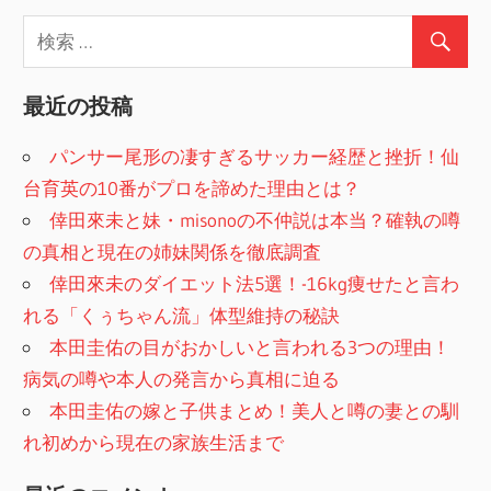
最近の投稿
パンサー尾形の凄すぎるサッカー経歴と挫折！仙
台育英の10番がプロを諦めた理由とは？
倖田來未と妹・misonoの不仲説は本当？確執の噂
の真相と現在の姉妹関係を徹底調査
倖田來未のダイエット法5選！-16kg痩せたと言わ
れる「くぅちゃん流」体型維持の秘訣
本田圭佑の目がおかしいと言われる3つの理由！
病気の噂や本人の発言から真相に迫る
本田圭佑の嫁と子供まとめ！美人と噂の妻との馴
れ初めから現在の家族生活まで