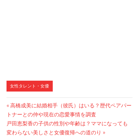
女性タレント・女優
前
高橋成美に結婚相手（彼氏）はいる？歴代ペアパー
投
トナーとの仲や現在の恋愛事情を調査
の
稿
次
戸田恵梨香の子供の性別や年齢は？ママになっても
記
の
変わらない美しさと女優復帰への道のり
事:
ナ