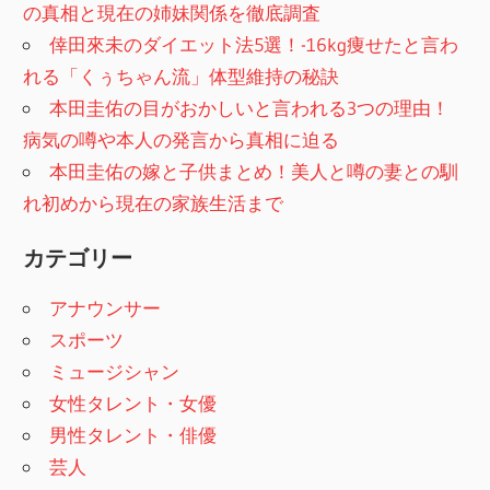
の真相と現在の姉妹関係を徹底調査
倖田來未のダイエット法5選！-16kg痩せたと言わ
れる「くぅちゃん流」体型維持の秘訣
本田圭佑の目がおかしいと言われる3つの理由！
病気の噂や本人の発言から真相に迫る
本田圭佑の嫁と子供まとめ！美人と噂の妻との馴
れ初めから現在の家族生活まで
カテゴリー
アナウンサー
スポーツ
ミュージシャン
女性タレント・女優
男性タレント・俳優
芸人