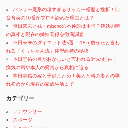
パンサー尾形の凄すぎるサッカー経歴と挫折！仙
台育英の10番がプロを諦めた理由とは？
倖田來未と妹・misonoの不仲説は本当？確執の噂
の真相と現在の姉妹関係を徹底調査
倖田來未のダイエット法5選！-16kg痩せたと言わ
れる「くぅちゃん流」体型維持の秘訣
本田圭佑の目がおかしいと言われる3つの理由！
病気の噂や本人の発言から真相に迫る
本田圭佑の嫁と子供まとめ！美人と噂の妻との馴
れ初めから現在の家族生活まで
カテゴリー
アナウンサー
スポーツ
ミュージシャン