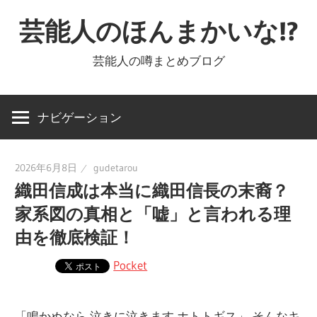
コ
芸能人のほんまかいな!?
ン
テ
芸能人の噂まとめブログ
ン
ツ
へ
ナビゲーション
ス
キ
2026年6月8日
gudetarou
ッ
織田信成は本当に織田信長の末裔？
プ
家系図の真相と「嘘」と言われる理
由を徹底検証！
Pocket
「鳴かぬなら 泣きに泣きます ホトトギス」 そんなキ