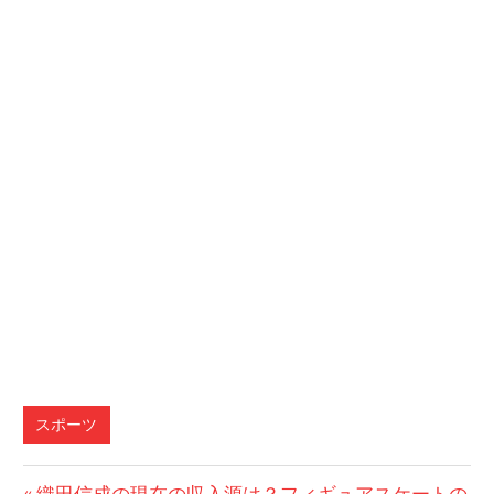
スポーツ
前
織田信成の現在の収入源は？フィギュアスケートの