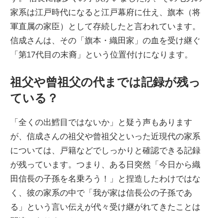
家系は江戸時代になると江戸幕府に仕え、旗本（将
軍直属の家臣）として存続したと言われています。
信成さんは、その「旗本・織田家」の血を受け継ぐ
「第17代目の末裔」という位置付けになります。
祖父や曾祖父の代までは記録が残っ
ている？
「全くの出鱈目ではないか」と疑う声もあります
が、信成さんの祖父や曾祖父といった近現代の家系
については、戸籍などでしっかりと確認できる記録
が残っています。つまり、ある日突然「今日から織
田信長の子孫を名乗ろう！」と捏造したわけではな
く、彼の家系の中で「我が家は信長公の子孫であ
る」という言い伝えが代々受け継がれてきたことは