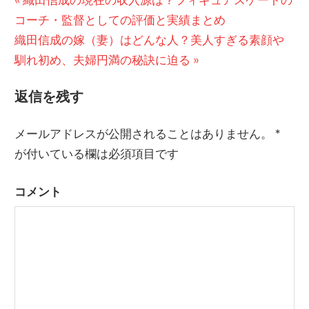
投
コーチ・監督としての評価と実績まとめ
の
稿
次
織田信成の嫁（妻）はどんな人？美人すぎる素顔や
記
の
馴れ初め、夫婦円満の秘訣に迫る
事:
ナ
記
ビ
返信を残す
事:
ゲ
メールアドレスが公開されることはありません。
*
ー
が付いている欄は必須項目です
シ
コメント
ョ
ン