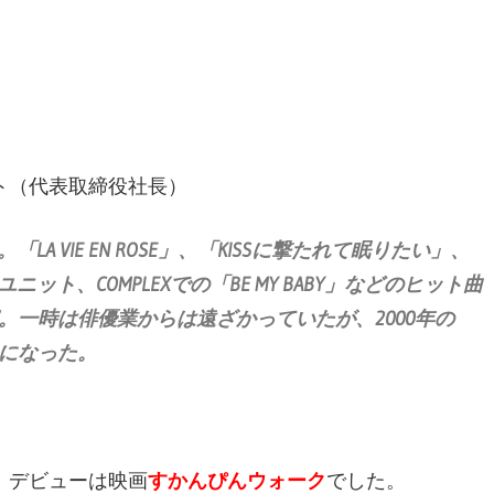
ト（代表取締役社長）
A VIE EN ROSE」、「KISSに撃たれて眠りたい」、
ット、COMPLEXでの「BE MY BABY」などのヒット曲
一時は俳優業からは遠ざかっていたが、2000年の
になった。
、デビューは映画
すかんぴんウォーク
でした。