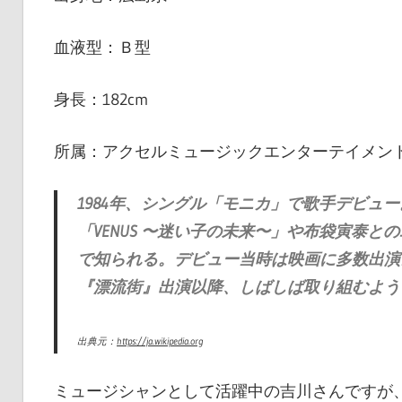
血液型：Ｂ型
身長：182cm
所属：アクセルミュージックエンターテイメン
1984年、シングル「モニカ」で歌手デビュー。「L
「VENUS 〜迷い子の未来〜」や布袋寅泰とのユニ
で知られる。デビュー当時は映画に多数出演。
『漂流街』出演以降、しばしば取り組むよう
出典元：
https://ja.wikipedia.org
ミュージシャンとして活躍中の吉川さんですが