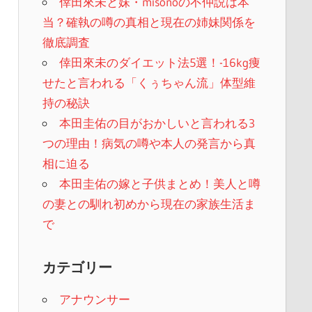
倖田來未と妹・misonoの不仲説は本
当？確執の噂の真相と現在の姉妹関係を
徹底調査
倖田來未のダイエット法5選！-16kg痩
せたと言われる「くぅちゃん流」体型維
持の秘訣
本田圭佑の目がおかしいと言われる3
つの理由！病気の噂や本人の発言から真
相に迫る
本田圭佑の嫁と子供まとめ！美人と噂
の妻との馴れ初めから現在の家族生活ま
で
カテゴリー
アナウンサー