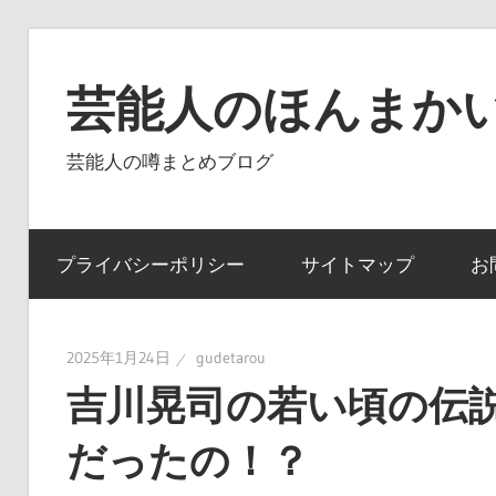
コ
ン
芸能人のほんまかい
テ
ン
芸能人の噂まとめブログ
ツ
へ
ス
プライバシーポリシー
サイトマップ
お
キ
ッ
プ
2025年1月24日
gudetarou
吉川晃司の若い頃の伝
だったの！？