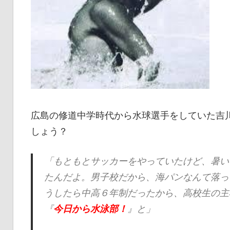
広島の修道中学時代から水球選手をしていた吉
しょう？
「もともとサッカーをやっていたけど、暑い
たんだよ。男子校だから、海パンなんて落っ
うしたら中高６年制だったから、高校生の主
『
今日から水泳部！
』と」