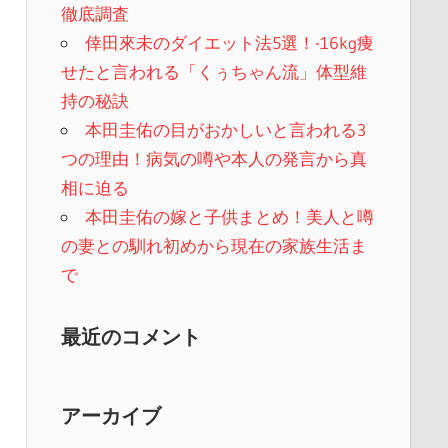
徹底調査
倖田來未のダイエット法5選！-16kg痩
せたと言われる「くぅちゃん流」体型維
持の秘訣
本田圭佑の目がおかしいと言われる3
つの理由！病気の噂や本人の発言から真
相に迫る
本田圭佑の嫁と子供まとめ！美人と噂
の妻との馴れ初めから現在の家族生活ま
で
最近のコメント
アーカイブ