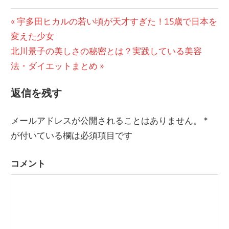
前
宇多田ヒカルの若い頃が天才すぎた！15歳で日本を
投
変えた少女
の
稿
次
北川景子の美しさの秘密とは？実践している美容
記
の
法・ダイエットまとめ
事:
ナ
記
ビ
返信を残す
事:
ゲ
メールアドレスが公開されることはありません。
*
ー
が付いている欄は必須項目です
シ
コメント
ョ
ン