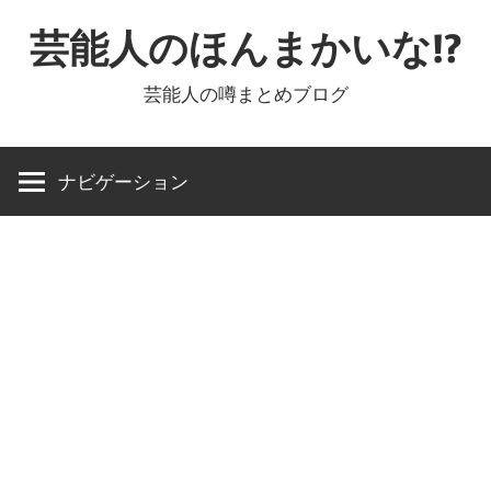
コ
芸能人のほんまかいな!?
ン
テ
芸能人の噂まとめブログ
ン
ツ
へ
ナビゲーション
ス
キ
ッ
プ