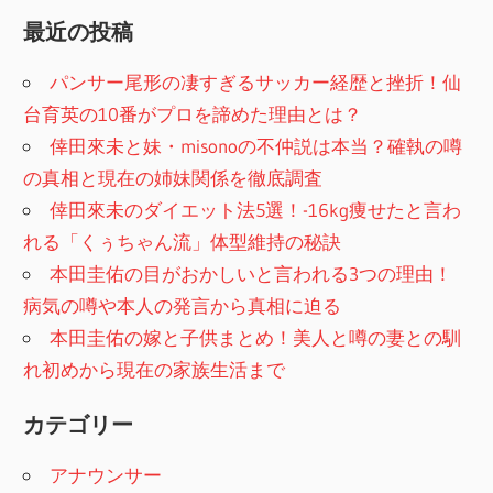
最近の投稿
パンサー尾形の凄すぎるサッカー経歴と挫折！仙
台育英の10番がプロを諦めた理由とは？
倖田來未と妹・misonoの不仲説は本当？確執の噂
の真相と現在の姉妹関係を徹底調査
倖田來未のダイエット法5選！-16kg痩せたと言わ
れる「くぅちゃん流」体型維持の秘訣
本田圭佑の目がおかしいと言われる3つの理由！
病気の噂や本人の発言から真相に迫る
本田圭佑の嫁と子供まとめ！美人と噂の妻との馴
れ初めから現在の家族生活まで
カテゴリー
アナウンサー