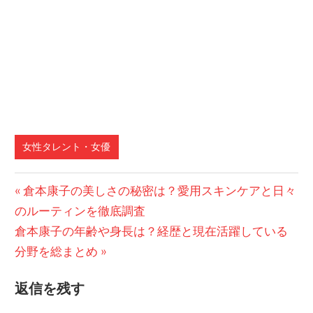
女性タレント・女優
前
倉本康子の美しさの秘密は？愛用スキンケアと日々
投
のルーティンを徹底調査
の
稿
次
倉本康子の年齢や身長は？経歴と現在活躍している
記
の
分野を総まとめ
事:
ナ
記
ビ
返信を残す
事: