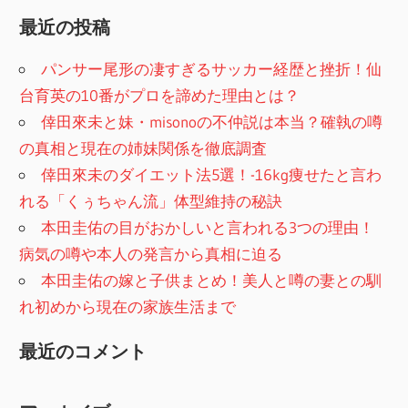
最近の投稿
パンサー尾形の凄すぎるサッカー経歴と挫折！仙
台育英の10番がプロを諦めた理由とは？
倖田來未と妹・misonoの不仲説は本当？確執の噂
の真相と現在の姉妹関係を徹底調査
倖田來未のダイエット法5選！-16kg痩せたと言わ
れる「くぅちゃん流」体型維持の秘訣
本田圭佑の目がおかしいと言われる3つの理由！
病気の噂や本人の発言から真相に迫る
本田圭佑の嫁と子供まとめ！美人と噂の妻との馴
れ初めから現在の家族生活まで
最近のコメント