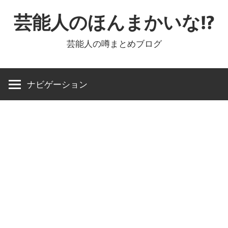
コ
芸能人のほんまかいな!?
ン
テ
芸能人の噂まとめブログ
ン
ツ
へ
ナビゲーション
ス
キ
ッ
プ