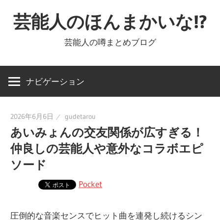
コ
芸能人のほんまかいな!?
ン
テ
芸能人の噂まとめブログ
ン
ツ
へ
ナビゲーション
ス
キ
2026年6月6日
gudetarou
ッ
あいみょんの交友関係が広すぎる！
プ
仲良しの芸能人や意外なコラボエピ
ソード
Pocket
圧倒的な音楽センスでヒット曲を連発し続けるシン