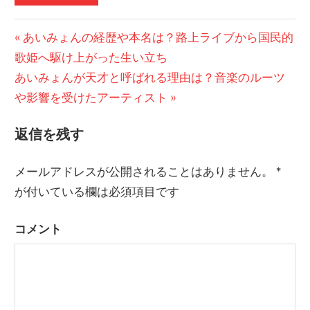
前
あいみょんの経歴や本名は？路上ライブから国民的
投
歌姫へ駆け上がった生い立ち
の
稿
次
あいみょんが天才と呼ばれる理由は？音楽のルーツ
記
の
や影響を受けたアーティスト
事:
ナ
記
ビ
返信を残す
事:
ゲ
メールアドレスが公開されることはありません。
*
ー
が付いている欄は必須項目です
シ
コメント
ョ
ン