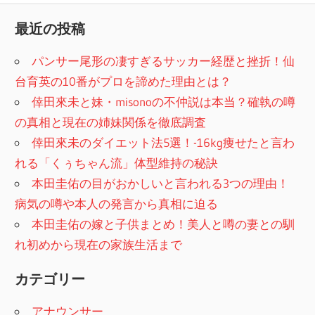
最近の投稿
パンサー尾形の凄すぎるサッカー経歴と挫折！仙
台育英の10番がプロを諦めた理由とは？
倖田來未と妹・misonoの不仲説は本当？確執の噂
の真相と現在の姉妹関係を徹底調査
倖田來未のダイエット法5選！-16kg痩せたと言わ
れる「くぅちゃん流」体型維持の秘訣
本田圭佑の目がおかしいと言われる3つの理由！
病気の噂や本人の発言から真相に迫る
本田圭佑の嫁と子供まとめ！美人と噂の妻との馴
れ初めから現在の家族生活まで
カテゴリー
アナウンサー