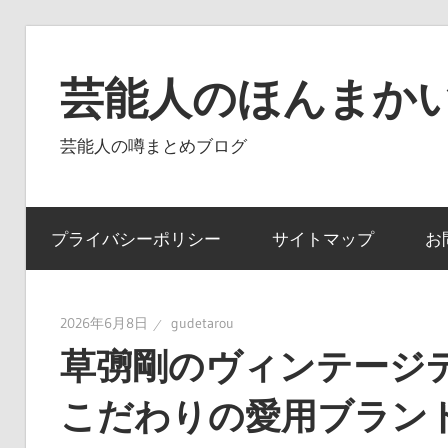
コ
ン
芸能人のほんまかい
テ
ン
芸能人の噂まとめブログ
ツ
へ
ス
プライバシーポリシー
サイトマップ
お
キ
ッ
プ
2026年6月8日
gudetarou
草彅剛のヴィンテージ
こだわりの愛用ブラン