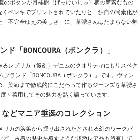
属製のボタンが月桂樹（げっけいじゅ）柄の簡素なもの
なくペンキでプリントされていたりと、独自の簡素化が
た「不完全ゆえの美しさ」に、草彅さんはたまらない魅
ド「BONCOURA（ボンクラ）」
作るレプリカ（復刻）デニムのクオリティにもリスペク
ブランド「BONCOURA（ボンクラ）」です。ヴィン
糸、染めまで徹底的にこだわって作るジーンズを草彅さ
でも度々着用してその魅力を熱く語っています。
」などマニア垂涎のコレクション
アメリカの炭鉱から掘り出されたとされる幻のワークパ
）」など、古着の歴史を覆すような超激レア品も所有して