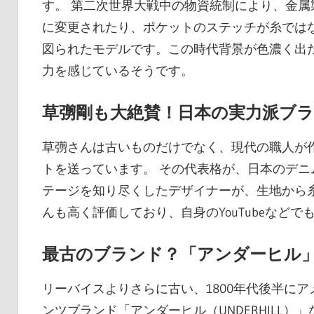
す。 第二次世界大戦中の物資統制により、金
に変更されたり、ポケットのステッチが糸では
図られたモデルです。この時代背景が色濃く出
力を感じているそうです。
草彅剛も大絶賛！日本の実力派ブラン
草彅さんは古いものだけでなく、現代の職人が
トを送っています。 その代表格が、日本のデニム
テージを知り尽くしたデザイナーが、生地から
んも高く評価しており、自身のYouTubeなど
最古のブランド？「アンダーヒル
リーバイスよりさらに古い、1800年代後半に
ンツブランド「アンダーヒル（UNDERHILL