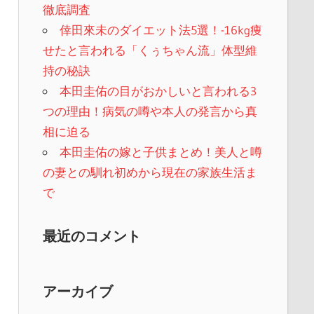
徹底調査
倖田來未のダイエット法5選！-16kg痩
せたと言われる「くぅちゃん流」体型維
持の秘訣
本田圭佑の目がおかしいと言われる3
つの理由！病気の噂や本人の発言から真
相に迫る
本田圭佑の嫁と子供まとめ！美人と噂
の妻との馴れ初めから現在の家族生活ま
で
最近のコメント
アーカイブ