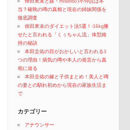
倖田來未と妹・misonoの不仲説は本
当？確執の噂の真相と現在の姉妹関係を
徹底調査
倖田來未のダイエット法5選！-16kg痩
せたと言われる「くぅちゃん流」体型維
持の秘訣
本田圭佑の目がおかしいと言われる3
つの理由！病気の噂や本人の発言から真
相に迫る
本田圭佑の嫁と子供まとめ！美人と噂
の妻との馴れ初めから現在の家族生活ま
で
カテゴリー
アナウンサー