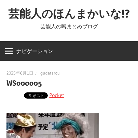
コ
芸能人のほんまかいな!?
ン
テ
芸能人の噂まとめブログ
ン
ツ
へ
ナビゲーション
ス
キ
2025年8月1日
gudetarou
ッ
WS000005
プ
Pocket