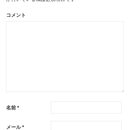
ゲ
ー
コメント
シ
ョ
ン
名前
*
メール
*