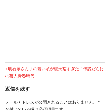
前
明石家さんまの若い頃が破天荒すぎた！伝説だらけ
投
の芸人青春時代
の
稿
記
返信を残す
事:
ナ
ビ
メールアドレスが公開されることはありません。
*
が付いている欄は必須項目です