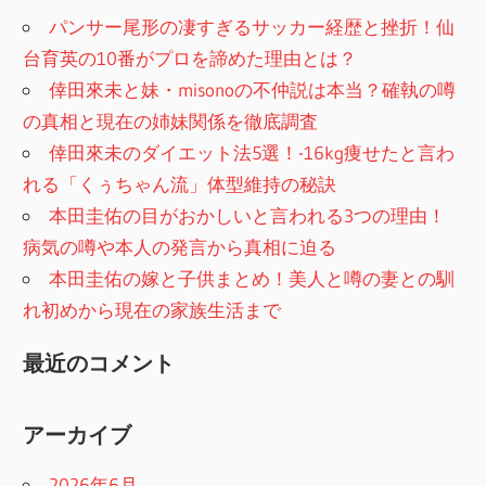
パンサー尾形の凄すぎるサッカー経歴と挫折！仙
台育英の10番がプロを諦めた理由とは？
倖田來未と妹・misonoの不仲説は本当？確執の噂
の真相と現在の姉妹関係を徹底調査
倖田來未のダイエット法5選！-16kg痩せたと言わ
れる「くぅちゃん流」体型維持の秘訣
本田圭佑の目がおかしいと言われる3つの理由！
病気の噂や本人の発言から真相に迫る
本田圭佑の嫁と子供まとめ！美人と噂の妻との馴
れ初めから現在の家族生活まで
最近のコメント
アーカイブ
2026年6月