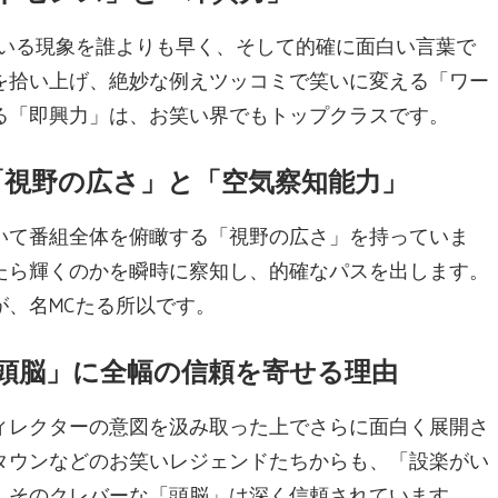
ている現象を誰よりも早く、そして的確に面白い言葉で
を拾い上げ、絶妙な例えツッコミで笑いに変える「ワー
る「即興力」は、お笑い界でもトップクラスです。
出す「視野の広さ」と「空気察知能力」
いて番組全体を俯瞰する「視野の広さ」を持っていま
たら輝くのかを瞬時に察知し、的確なパスを出します。
、名MCたる所以です。
の「頭脳」に全幅の信頼を寄せる理由
ィレクターの意図を汲み取った上でさらに面白く展開さ
タウンなどのお笑いレジェンドたちからも、「設楽がい
、そのクレバーな「頭脳」は深く信頼されています。