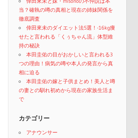
倖田來未と妹・misonoの不仲説は本
当？確執の噂の真相と現在の姉妹関係を
徹底調査
倖田來未のダイエット法5選！-16kg痩
せたと言われる「くぅちゃん流」体型維
持の秘訣
本田圭佑の目がおかしいと言われる3
つの理由！病気の噂や本人の発言から真
相に迫る
本田圭佑の嫁と子供まとめ！美人と噂
の妻との馴れ初めから現在の家族生活ま
で
カテゴリー
アナウンサー