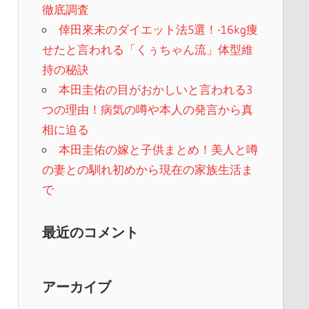
徹底調査
倖田來未のダイエット法5選！-16kg痩
せたと言われる「くぅちゃん流」体型維
持の秘訣
本田圭佑の目がおかしいと言われる3
つの理由！病気の噂や本人の発言から真
相に迫る
本田圭佑の嫁と子供まとめ！美人と噂
の妻との馴れ初めから現在の家族生活ま
で
最近のコメント
アーカイブ