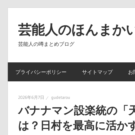
コ
ン
芸能人のほんまかい
テ
ン
芸能人の噂まとめブログ
ツ
へ
ス
プライバシーポリシー
サイトマップ
お
キ
ッ
プ
2026年6月7日
gudetarou
バナナマン設楽統の「
は？日村を最高に活か