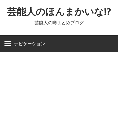
コ
芸能人のほんまかいな!?
ン
テ
芸能人の噂まとめブログ
ン
ツ
へ
ナビゲーション
ス
キ
ッ
プ