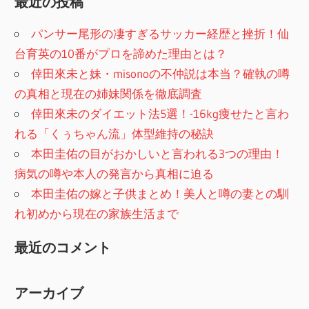
最近の投稿
パンサー尾形の凄すぎるサッカー経歴と挫折！仙
台育英の10番がプロを諦めた理由とは？
倖田來未と妹・misonoの不仲説は本当？確執の噂
の真相と現在の姉妹関係を徹底調査
倖田來未のダイエット法5選！-16kg痩せたと言わ
れる「くぅちゃん流」体型維持の秘訣
本田圭佑の目がおかしいと言われる3つの理由！
病気の噂や本人の発言から真相に迫る
本田圭佑の嫁と子供まとめ！美人と噂の妻との馴
れ初めから現在の家族生活まで
最近のコメント
アーカイブ