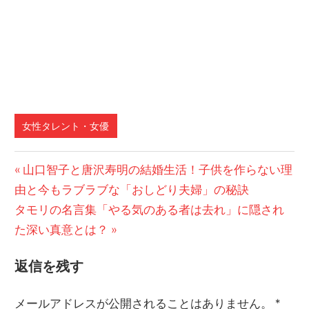
女性タレント・女優
前
山口智子と唐沢寿明の結婚生活！子供を作らない理
投
由と今もラブラブな「おしどり夫婦」の秘訣
の
稿
次
タモリの名言集「やる気のある者は去れ」に隠され
記
の
た深い真意とは？
事:
ナ
記
ビ
返信を残す
事:
ゲ
メールアドレスが公開されることはありません。
*