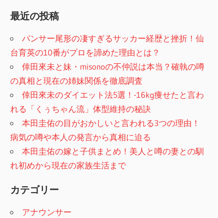
最近の投稿
パンサー尾形の凄すぎるサッカー経歴と挫折！仙
台育英の10番がプロを諦めた理由とは？
倖田來未と妹・misonoの不仲説は本当？確執の噂
の真相と現在の姉妹関係を徹底調査
倖田來未のダイエット法5選！-16kg痩せたと言わ
れる「くぅちゃん流」体型維持の秘訣
本田圭佑の目がおかしいと言われる3つの理由！
病気の噂や本人の発言から真相に迫る
本田圭佑の嫁と子供まとめ！美人と噂の妻との馴
れ初めから現在の家族生活まで
カテゴリー
アナウンサー