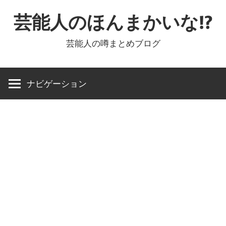
コ
芸能人のほんまかいな!?
ン
テ
芸能人の噂まとめブログ
ン
ツ
へ
ナビゲーション
ス
キ
ッ
プ