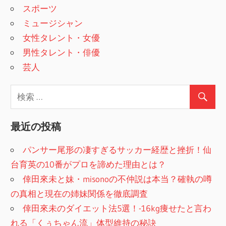
スポーツ
ミュージシャン
女性タレント・女優
男性タレント・俳優
芸人
最近の投稿
パンサー尾形の凄すぎるサッカー経歴と挫折！仙
台育英の10番がプロを諦めた理由とは？
倖田來未と妹・misonoの不仲説は本当？確執の噂
の真相と現在の姉妹関係を徹底調査
倖田來未のダイエット法5選！-16kg痩せたと言わ
れる「くぅちゃん流」体型維持の秘訣