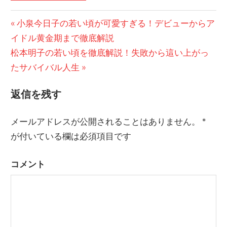
前
小泉今日子の若い頃が可愛すぎる！デビューからア
投
イドル黄金期まで徹底解説
の
稿
次
松本明子の若い頃を徹底解説！失敗から這い上がっ
記
の
たサバイバル人生
事:
ナ
記
ビ
返信を残す
事:
ゲ
メールアドレスが公開されることはありません。
*
ー
が付いている欄は必須項目です
シ
コメント
ョ
ン