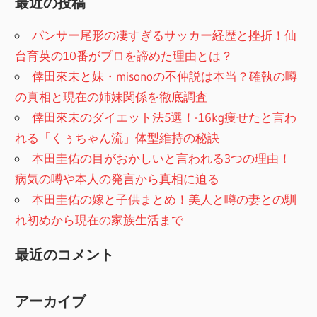
最近の投稿
パンサー尾形の凄すぎるサッカー経歴と挫折！仙
台育英の10番がプロを諦めた理由とは？
倖田來未と妹・misonoの不仲説は本当？確執の噂
の真相と現在の姉妹関係を徹底調査
倖田來未のダイエット法5選！-16kg痩せたと言わ
れる「くぅちゃん流」体型維持の秘訣
本田圭佑の目がおかしいと言われる3つの理由！
病気の噂や本人の発言から真相に迫る
本田圭佑の嫁と子供まとめ！美人と噂の妻との馴
れ初めから現在の家族生活まで
最近のコメント
アーカイブ