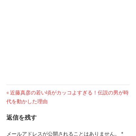
前
近藤真彦の若い頃がカッコよすぎる！伝説の男が時
投
代を動かした理由
の
稿
記
返信を残す
事:
ナ
ビ
メールアドレスが公開されることはありません。
*