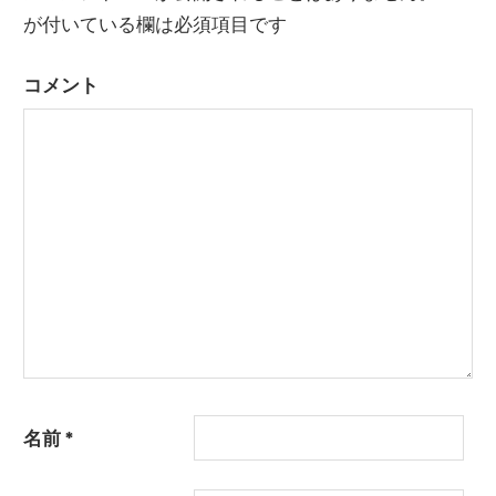
が付いている欄は必須項目です
ゲ
ー
コメント
シ
ョ
ン
名前
*