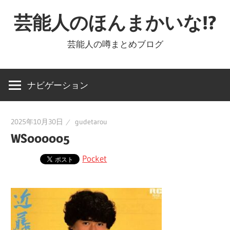
コ
芸能人のほんまかいな!?
ン
テ
芸能人の噂まとめブログ
ン
ツ
へ
ナビゲーション
ス
キ
2025年10月30日
gudetarou
ッ
WS000005
プ
Pocket