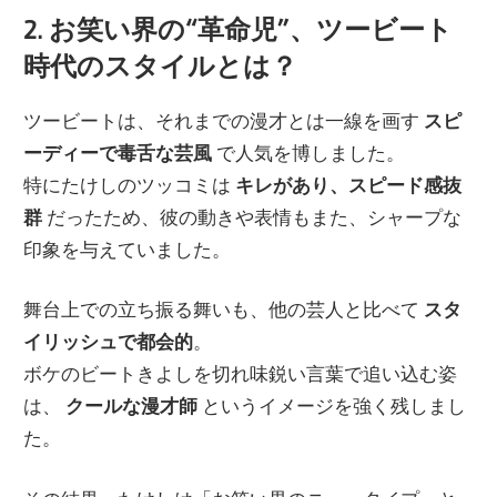
2. お笑い界の“革命児”、ツービート
時代のスタイルとは？
ツービートは、それまでの漫才とは一線を画す
スピ
ーディーで毒舌な芸風
で人気を博しました。
特にたけしのツッコミは
キレがあり、スピード感抜
群
だったため、彼の動きや表情もまた、シャープな
印象を与えていました。
舞台上での立ち振る舞いも、他の芸人と比べて
スタ
イリッシュで都会的
。
ボケのビートきよしを切れ味鋭い言葉で追い込む姿
は、
クールな漫才師
というイメージを強く残しまし
た。