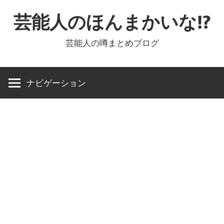
コ
芸能人のほんまかいな!?
ン
テ
芸能人の噂まとめブログ
ン
ツ
へ
ナビゲーション
ス
キ
ッ
プ