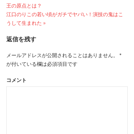
投
王の原点とは？
の
稿
次
江口のりこの若い頃がガチでヤバい！演技の鬼はこ
記
の
うして生まれた
事:
ナ
記
ビ
返信を残す
事:
ゲ
メールアドレスが公開されることはありません。
*
ー
が付いている欄は必須項目です
シ
コメント
ョ
ン