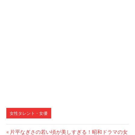
女性タレント・女優
前
片平なぎさの若い頃が美しすぎる！昭和ドラマの女