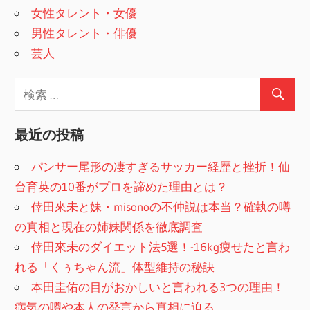
女性タレント・女優
男性タレント・俳優
芸人
最近の投稿
パンサー尾形の凄すぎるサッカー経歴と挫折！仙
台育英の10番がプロを諦めた理由とは？
倖田來未と妹・misonoの不仲説は本当？確執の噂
の真相と現在の姉妹関係を徹底調査
倖田來未のダイエット法5選！-16kg痩せたと言わ
れる「くぅちゃん流」体型維持の秘訣
本田圭佑の目がおかしいと言われる3つの理由！
病気の噂や本人の発言から真相に迫る