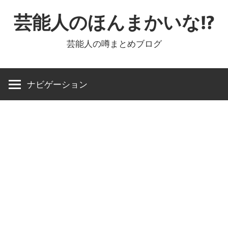
コ
芸能人のほんまかいな!?
ン
テ
芸能人の噂まとめブログ
ン
ツ
へ
ナビゲーション
ス
キ
ッ
プ