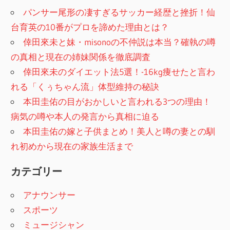
パンサー尾形の凄すぎるサッカー経歴と挫折！仙
台育英の10番がプロを諦めた理由とは？
倖田來未と妹・misonoの不仲説は本当？確執の噂
の真相と現在の姉妹関係を徹底調査
倖田來未のダイエット法5選！-16kg痩せたと言わ
れる「くぅちゃん流」体型維持の秘訣
本田圭佑の目がおかしいと言われる3つの理由！
病気の噂や本人の発言から真相に迫る
本田圭佑の嫁と子供まとめ！美人と噂の妻との馴
れ初めから現在の家族生活まで
カテゴリー
アナウンサー
スポーツ
ミュージシャン