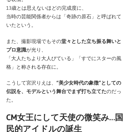
13歳とは思えないほどの完成度に、
当時の芸能関係者からは「奇跡の原石」と呼ばれて
いたという。
また、撮影現場でもその
堂々とした立ち振る舞いと
プロ意識
が光り、
「大人たちより大人びている」「すでにスターの風
格」と称される存在に。
こうして宮沢りえは、
“美少女時代の象徴”としての
伝説を、モデルという舞台でまず打ち立てた
のだっ
た。
CM女王にして天使の微笑み…国
民的アイドルの誕生