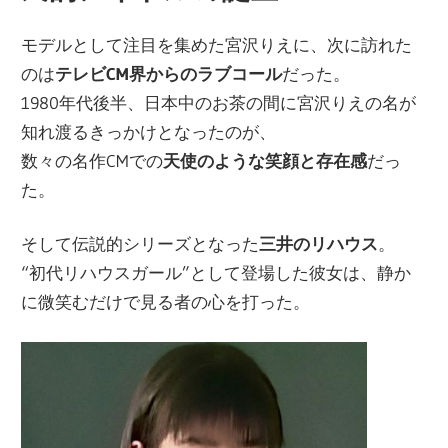
モデルとして注目を集めた宮沢りえに、次に訪れた
のは
テレビCM界からのラブコール
だった。
1980年代後半、日本中のお茶の間に宮沢りえの名が
知れ渡るきっかけとなったのが、
数々の名作CMでの
天使のような笑顔と存在感
だっ
た。
そして伝説的シリーズとなった
三井のリハウス
。
“初代リハウスガール”として登場した彼女は、静か
に微笑むだけで見る者の心を打った。