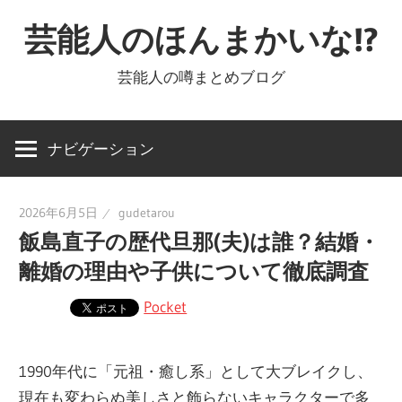
コ
芸能人のほんまかいな!?
ン
テ
芸能人の噂まとめブログ
ン
ツ
へ
ナビゲーション
ス
キ
2026年6月5日
gudetarou
ッ
飯島直子の歴代旦那(夫)は誰？結婚・
プ
離婚の理由や子供について徹底調査
Pocket
1990年代に「元祖・癒し系」として大ブレイクし、
現在も変わらぬ美しさと飾らないキャラクターで多