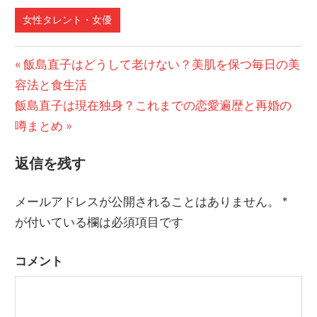
女性タレント・女優
前
飯島直子はどうして老けない？美肌を保つ毎日の美
投
容法と食生活
の
稿
次
飯島直子は現在独身？これまでの恋愛遍歴と再婚の
記
の
噂まとめ
事:
ナ
記
ビ
返信を残す
事:
ゲ
メールアドレスが公開されることはありません。
*
ー
が付いている欄は必須項目です
シ
コメント
ョ
ン