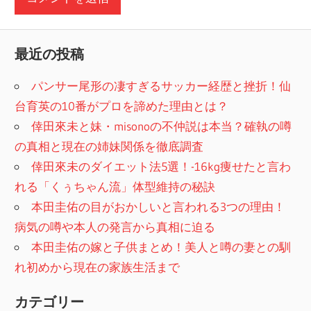
最近の投稿
パンサー尾形の凄すぎるサッカー経歴と挫折！仙
台育英の10番がプロを諦めた理由とは？
倖田來未と妹・misonoの不仲説は本当？確執の噂
の真相と現在の姉妹関係を徹底調査
倖田來未のダイエット法5選！-16kg痩せたと言わ
れる「くぅちゃん流」体型維持の秘訣
本田圭佑の目がおかしいと言われる3つの理由！
病気の噂や本人の発言から真相に迫る
本田圭佑の嫁と子供まとめ！美人と噂の妻との馴
れ初めから現在の家族生活まで
カテゴリー