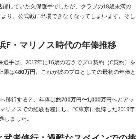
躍していた久保選手でしたが、クラブの18歳未満の
）により、公式戦に出場できなくなってしまいます。そし
。
横浜F・マリノス時代の年俸推移
選手は、2017年に16歳の若さでプロ契約（C契約）を
上限は
480万円
。これが彼のプロとしての最初の年俸と
約へ移行すると、年俸は
約700万円〜1,000万円
へとアッ
リノスでの経験も糧にし、FC東京に復帰した2019年
巻しました。
と武者修行：過酷なスペインでの挑