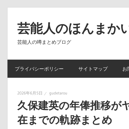
コ
ン
芸能人のほんまかい
テ
ン
芸能人の噂まとめブログ
ツ
へ
ス
プライバシーポリシー
サイトマップ
お
キ
ッ
プ
2026年6月5日
gudetarou
久保建英の年俸推移が
在までの軌跡まとめ