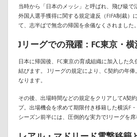
当時から「日本のメッシ」と呼ばれ、飛び級で活
外国人選手獲得に関する規定違反（FIFA制裁
て、志半ばで無念の帰国を余儀なくされました
Jリーグでの飛躍：FC東京・
日本に帰国後、FC東京の育成組織に加入した久保
結びます。 Jリーグの規定により、C契約の年俸
なります。
その後、出場時間などの規定をクリアしてA契
プ。出場機会を求めて期限付き移籍した横浜F・マ
シーズン前半には、圧倒的な実力でJリーグを席
レアル・マドリード電撃移籍