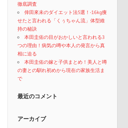
徹底調査
倖田來未のダイエット法5選！-16kg痩
せたと言われる「くぅちゃん流」体型維
持の秘訣
本田圭佑の目がおかしいと言われる3
つの理由！病気の噂や本人の発言から真
相に迫る
本田圭佑の嫁と子供まとめ！美人と噂
の妻との馴れ初めから現在の家族生活ま
で
最近のコメント
アーカイブ