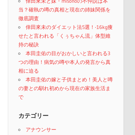
倖田來未と妹・misonoの不仲説は本
当？確執の噂の真相と現在の姉妹関係を
徹底調査
倖田來未のダイエット法5選！-16kg痩
せたと言われる「くぅちゃん流」体型維
持の秘訣
本田圭佑の目がおかしいと言われる3
つの理由！病気の噂や本人の発言から真
相に迫る
本田圭佑の嫁と子供まとめ！美人と噂
の妻との馴れ初めから現在の家族生活ま
で
カテゴリー
アナウンサー