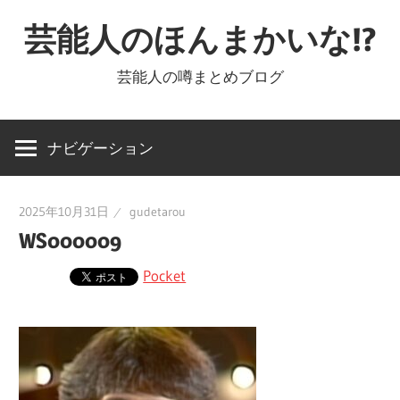
コ
芸能人のほんまかいな!?
ン
テ
芸能人の噂まとめブログ
ン
ツ
へ
ナビゲーション
ス
キ
2025年10月31日
gudetarou
ッ
WS000009
プ
Pocket