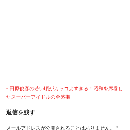
前
田原俊彦の若い頃がカッコよすぎる！昭和を席巻し
投
たスーパーアイドルの全盛期
の
稿
記
返信を残す
事:
ナ
ビ
メールアドレスが公開されることはありません。
*