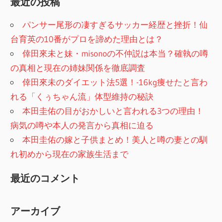
最近の投稿
パンサー尾形の凄すぎるサッカー経歴と挫折！仙
台育英の10番がプロを諦めた理由とは？
倖田來未と妹・misonoの不仲説は本当？確執の噂
の真相と現在の姉妹関係を徹底調査
倖田來未のダイエット法5選！-16kg痩せたと言わ
れる「くぅちゃん流」体型維持の秘訣
本田圭佑の目がおかしいと言われる3つの理由！
病気の噂や本人の発言から真相に迫る
本田圭佑の嫁と子供まとめ！美人と噂の妻との馴
れ初めから現在の家族生活まで
最近のコメント
アーカイブ