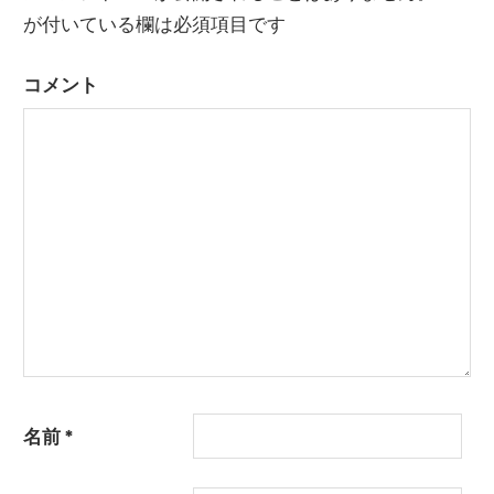
が付いている欄は必須項目です
ゲ
ー
コメント
シ
ョ
ン
名前
*