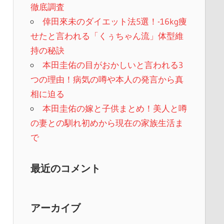
徹底調査
倖田來未のダイエット法5選！-16kg痩
せたと言われる「くぅちゃん流」体型維
持の秘訣
本田圭佑の目がおかしいと言われる3
つの理由！病気の噂や本人の発言から真
相に迫る
本田圭佑の嫁と子供まとめ！美人と噂
の妻との馴れ初めから現在の家族生活ま
で
最近のコメント
アーカイブ