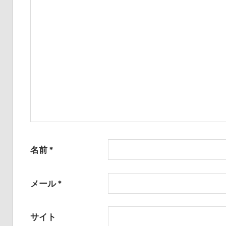
ー
シ
ョ
ン
名前
*
メール
*
サイト