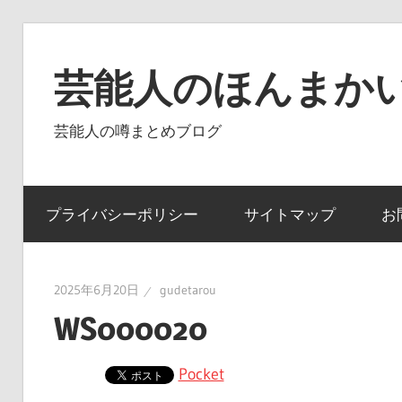
コ
ン
芸能人のほんまかい
テ
ン
芸能人の噂まとめブログ
ツ
へ
ス
プライバシーポリシー
サイトマップ
お
キ
ッ
プ
2025年6月20日
gudetarou
WS000020
Pocket