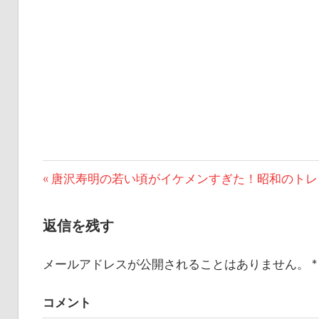
前
唐沢寿明の若い頃がイケメンすぎた！昭和のトレ
投
の
稿
記
返信を残す
事:
ナ
メールアドレスが公開されることはありません。
*
ビ
コメント
ゲ