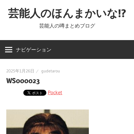
コ
芸能人のほんまかいな!?
ン
テ
芸能人の噂まとめブログ
ン
ツ
へ
ナビゲーション
ス
キ
2025年1月26日
gudetarou
ッ
WS000023
プ
Pocket