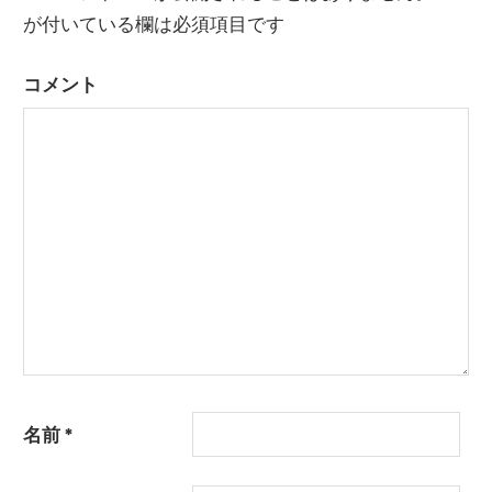
が付いている欄は必須項目です
ゲ
ー
コメント
シ
ョ
ン
名前
*