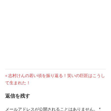
前
志村けんの若い頃を振り返る！笑いの巨匠はこうし
投
て生まれた！
の
稿
記
返信を残す
事:
ナ
ビ
メールアドレスが公開されることはありません。
*