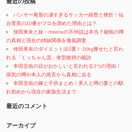
最近の投稿
パンサー尾形の凄すぎるサッカー経歴と挫折！仙
台育英の10番がプロを諦めた理由とは？
倖田來未と妹・misonoの不仲説は本当？確執の噂
の真相と現在の姉妹関係を徹底調査
倖田來未のダイエット法5選！-16kg痩せたと言わ
れる「くぅちゃん流」体型維持の秘訣
本田圭佑の目がおかしいと言われる3つの理由！
病気の噂や本人の発言から真相に迫る
本田圭佑の嫁と子供まとめ！美人と噂の妻との馴
れ初めから現在の家族生活まで
最近のコメント
アーカイブ