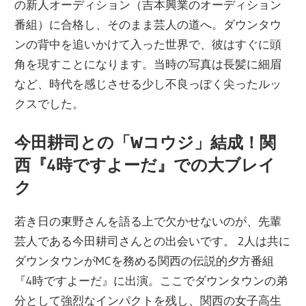
の新人オーディション（吉本興業のオーディション
番組）に合格し、そのまま芸人の道へ。ダウンタウ
ンの背中を追いかけて入った世界で、彼はすぐに頭
角を現すことになります。当時の写真は長髪に細眉
など、時代を感じさせる少し不良っぽく尖ったルッ
クスでした。
今田耕司との「Wコウジ」結成！関
西『4時ですよーだ』での大ブレイ
ク
若き日の東野さんを語る上で欠かせないのが、先輩
芸人である今田耕司さんとの出会いです。 2人は共に
ダウンタウンがMCを務める関西の伝説的夕方番組
『4時ですよーだ』に出演。ここでダウンタウンの弟
分として強烈なインパクトを残し、関西の女子高生