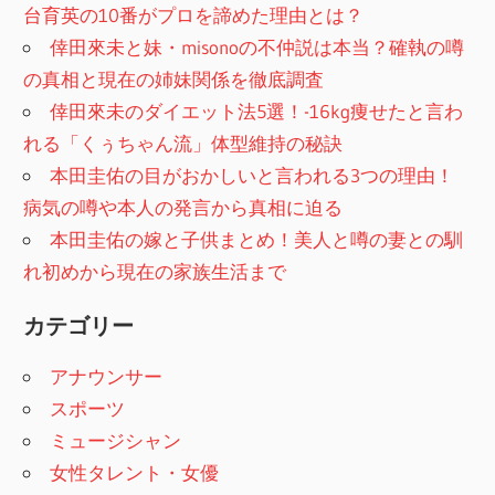
台育英の10番がプロを諦めた理由とは？
倖田來未と妹・misonoの不仲説は本当？確執の噂
の真相と現在の姉妹関係を徹底調査
倖田來未のダイエット法5選！-16kg痩せたと言わ
れる「くぅちゃん流」体型維持の秘訣
本田圭佑の目がおかしいと言われる3つの理由！
病気の噂や本人の発言から真相に迫る
本田圭佑の嫁と子供まとめ！美人と噂の妻との馴
れ初めから現在の家族生活まで
カテゴリー
アナウンサー
スポーツ
ミュージシャン
女性タレント・女優