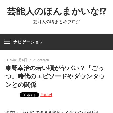
コ
芸能人のほんまかいな!?
ン
テ
芸能人の噂まとめブログ
ン
ツ
へ
ナビゲーション
ス
キ
2026年6月4日
gudetarou
ッ
東野幸治の若い頃がヤバい？「ごっ
プ
つ」時代のエピソードやダウンタウ
ンとの関係
Pocket
現在は『行列のできる相談所』や数々の情報番組、