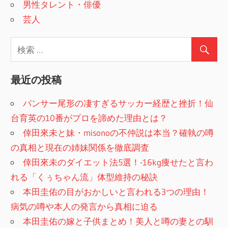
男性タレント・俳優
芸人
最近の投稿
パンサー尾形の凄すぎるサッカー経歴と挫折！仙
台育英の10番がプロを諦めた理由とは？
倖田來未と妹・misonoの不仲説は本当？確執の噂
の真相と現在の姉妹関係を徹底調査
倖田來未のダイエット法5選！-16kg痩せたと言わ
れる「くぅちゃん流」体型維持の秘訣
本田圭佑の目がおかしいと言われる3つの理由！
病気の噂や本人の発言から真相に迫る
本田圭佑の嫁と子供まとめ！美人と噂の妻との馴