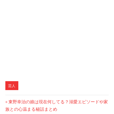
芸人
前
東野幸治の娘は現在何してる？溺愛エピソードや家
投
族との心温まる秘話まとめ
の