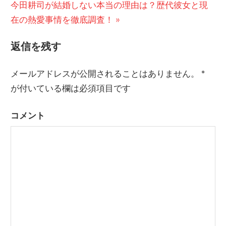
稿
次
今田耕司が結婚しない本当の理由は？歴代彼女と現
記
の
在の熱愛事情を徹底調査！
事:
ナ
記
ビ
返信を残す
事:
ゲ
メールアドレスが公開されることはありません。
*
ー
が付いている欄は必須項目です
シ
コメント
ョ
ン